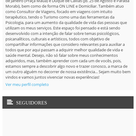
de Janeiro (Praça Mauá) e Duque de Caxias (Jd. 25 de Agosto e Parada
Morabi), bem como de forma ON LINE e Domiciliar. Também atuo
como Consultor de Viagens, focado em viagens com intuito
terapêutico, tendo o Turismo como uma das ferramentas da
Psicologia, para um aumento da qualidade de vida das pessoas que
utilizam os meus serviços. Este espaço foi pensado e está sendo
desenvolvido com a intenção de falar sobre temas psicológicos,
psicanalíticos, culturais e artísticos, todos com objetivo de
compartilhar informações que considero relevantes para auxiliar a
todos que por aqui passam a adquirir melhor qualidade de vida e
saúde mental. Desejo, não só falar sobre meus conhecimentos
adquiridos, mas, também aprender com cada um de vocês, pois,
estamos sempre a descobrir algo novo e trazer conosco, a marca de
um outro alguém no decorrer de nossa existência... Sejam muito bem
vindos e vamos juntos vivenciar novas experiências!
Ver meu perfil completo
SEGUIDORES