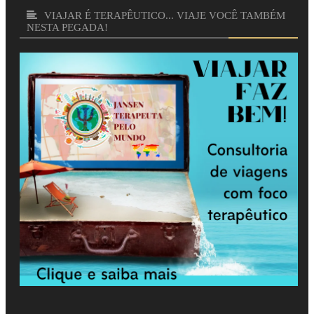
VIAJAR É TERAPÊUTICO... VIAJE VOCÊ TAMBÉM
NESTA PEGADA!