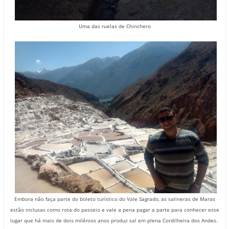
Uma das ruelas de Chinchero
Embora não faça parte do boleto turístico do Vale Sagrado, as salineras de Maras
estão inclusas como rota do passeio e vale a pena pagar a parte para conhecer esse
lugar que há mais de dois milênios anos produz sal em plena Cordilheira dos Andes.