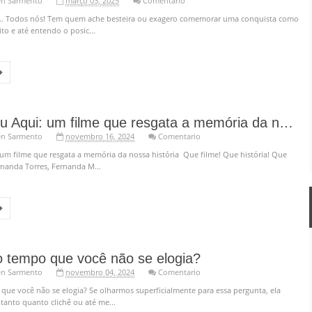
en Sarmento
março 03, 2025
Comentario
a... Todos nós! Tem quem ache besteira ou exagero comemorar uma conquista como
ito e até entendo o posic...
Ainda Estou Aqui: um filme que resgata a memória da nossa história
en Sarmento
novembro 16, 2024
Comentario
 um filme que resgata a memória da nossa história Que filme! Que história! Que
rnanda Torres, Fernanda M...
 tempo que você não se elogia?
en Sarmento
novembro 04, 2024
Comentario
que você não se elogia? Se olharmos superficialmente para essa pergunta, ela
tanto quanto clichê ou até me...