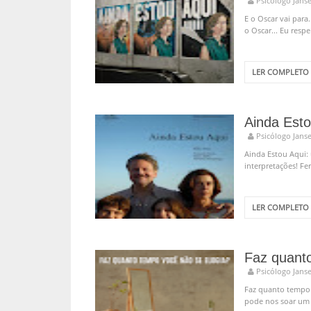
Psicólogo Jans
E o Oscar vai par
o Oscar... Eu respe
LER COMPLETO
Psicólogo Jans
Ainda Estou Aqui:
interpretações! Fe
LER COMPLETO
Faz quanto
Psicólogo Jans
Faz quanto tempo 
pode nos soar um 