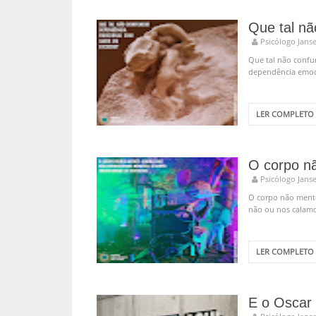
Psicólogo Jans
Que tal não confu
dependência emoc
LER COMPLETO
O corpo nã
Psicólogo Jans
O corpo não mente
não ou nos calamo
LER COMPLETO
E o Oscar 