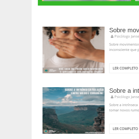
Psicólogo Jans
Sobre movimentos 
inconsciente que p
LER COMPLETO
Sobre a in
Psicólogo Jans
Sobre a intrínseca
tomar novos rumos
LER COMPLETO