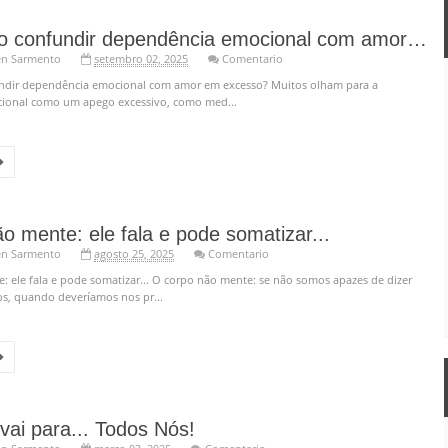
Que tal não confundir dependência emocional com amor em excesso?
en Sarmento
setembro 02, 2025
Comentario
ndir dependência emocional com amor em excesso? Muitos olham para a
ional como um apego excessivo, como med...
o mente: ele fala e pode somatizar...
en Sarmento
agosto 25, 2025
Comentario
: ele fala e pode somatizar... O corpo não mente: se não somos apazes de dizer
s, quando deveríamos nos pr...
vai para... Todos Nós!