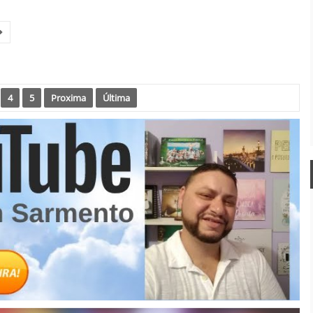
4
5
Proxima
Última