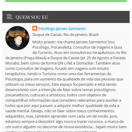
QUEM SOU EU
Psicólogo Jansen Sarmento
Duque de Caxias, Rio de Janeiro, Brazil
Muito prazer: me chamo Jansen Sarmento! Sou
Psicólogo, Psicanalista, Consultor de Viagens e Guia
de Turismo. Atuo em consultórios terapêuticos no Rio
de Janeiro (Praça Mauá) e Duque de Caxias (Jd. 25 de Agosto e Parada
Morabi), bem como de forma ON LINE e Domiciliar. Também atuo
como Consultor de Viagens, focado em viagens com intuito
terapêutico, tendo o Turismo como uma das ferramentas da
Psicologia, para um aumento da qualidade de vida das pessoas que
utilizam os meus serviços. Este espaço foi pensado e está sendo
desenvolvido com a intenção de falar sobre temas psicológicos,
psicanalíticos, culturais e artísticos, todos com objetivo de
compartilhar informações que considero relevantes para auxiliar a
todos que por aqui passam a adquirir melhor qualidade de vida e
saúde mental. Desejo, não só falar sobre meus conhecimentos
adquiridos, mas, também aprender com cada um de vocês, pois,
estamos sempre a descobrir algo novo e trazer conosco, a marca de
um outro alguém no decorrer de nossa existência... Sejam muito bem
vindos e vamos juntos vivenciar novas experiências!