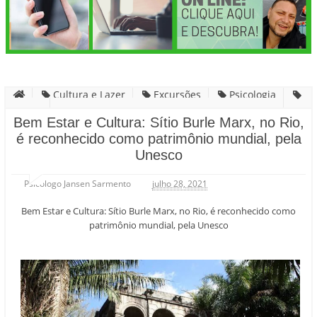
Cultura e Lazer
Excursões
Psicologia
Viagens
Bem Estar e Cultura: Sítio Burle Marx, no Rio, é
Bem Estar e Cultura: Sítio Burle Marx, no Rio,
reconhecido como patrimônio mundial, pela Unesco
é reconhecido como patrimônio mundial, pela
Unesco
Psicólogo Jansen Sarmento
julho 28, 2021
Bem Estar e Cultura: Sítio Burle Marx, no Rio, é reconhecido como
patrimônio mundial, pela Unesco