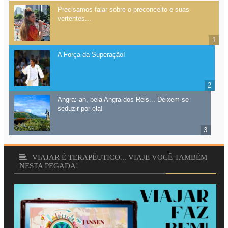
Precisamos falar sobre o preconceito e suas
vertentes...
A Força da Superação!
Angra: ah, bela Angra dos Reis... Deixem-se
seduzir por ela!
VIAJAR É TERAPÊUTICO... VIAJE VOCÊ TAMBÉM
NESTA PEGADA!