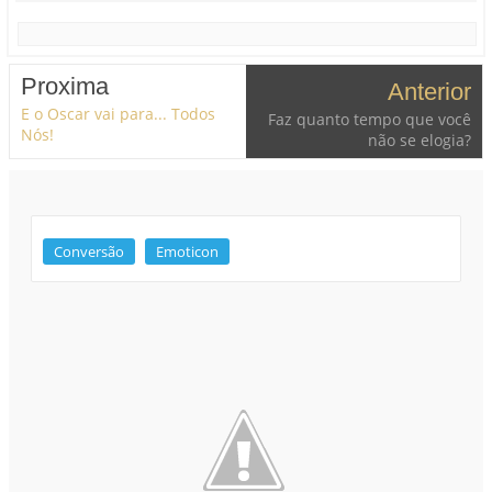
Proxima
Anterior
E o Oscar vai para... Todos
Faz quanto tempo que você
Nós!
não se elogia?
Conversão
Emoticon