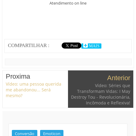
Atendimento on line
COMPARTILHAR :
MAIS
Proxima
Anterior
Vídeo: uma pessoa querida
Vídeo: Séries que
me abandonou... Será
Transformam Vidas: I May
mesmo?
Destroy Tou - Revolucionária,
Incômoda e Reflexiva!
Conversão
Emoticon