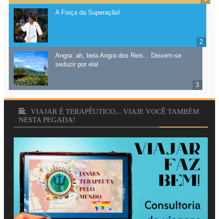
A Força da Superação!
Angra: ah, bela Angra dos Reis... Deixem-se
seduzir por ela!
VIAJAR É TERAPÊUTICO... VIAJE VOCÊ TAMBÉM
NESTA PEGADA!