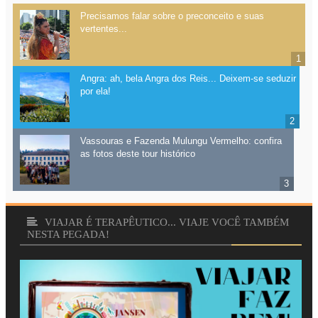
Precisamos falar sobre o preconceito e suas
vertentes...
Angra: ah, bela Angra dos Reis... Deixem-se seduzir
por ela!
Vassouras e Fazenda Mulungu Vermelho: confira
as fotos deste tour histórico
VIAJAR É TERAPÊUTICO... VIAJE VOCÊ TAMBÉM
NESTA PEGADA!