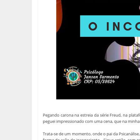
Pegando carona na estreia da série Freud, na plata
peguei impressionado com uma cena, que na minha o
Trata-se de um momento, onde o pai da Psicanálise,
forma de ação do inconsciente... Fique então, com e