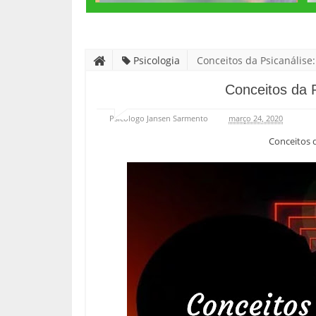
Psicologia
Conceitos da Psicanálise:
Conceitos da P
Psicólogo Jansen Sarmento
março 24, 2020
Conceitos d