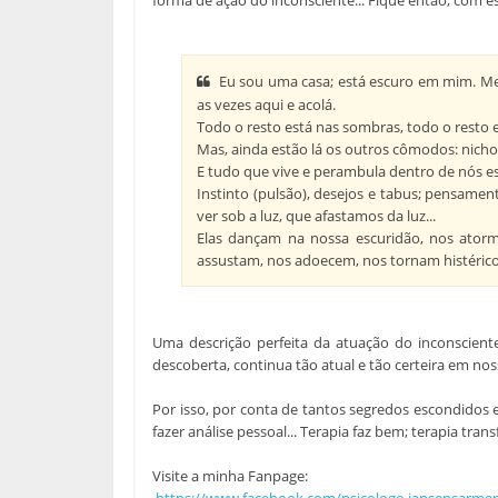
Eu sou uma casa; está escuro em mim. Meu 
as vezes aqui e acolá.
Todo o resto está nas sombras, todo o resto e
Mas, ainda estão lá os outros cômodos: nicho
E tudo que vive e perambula dentro de nós es
Instinto (pulsão), desejos e tabus; pensame
ver sob a luz, que afastamos da luz...
Elas dançam na nossa escuridão, nos ator
assustam, nos adoecem, nos tornam histérico
Uma descrição perfeita da atuação do inconscien
descoberta, continua tão atual e tão certeira em nos
Por isso, por conta de tantos segredos escondidos e
fazer análise pessoal... Terapia faz bem; terapia tran
Visite a minha Fanpage:
https://www.facebook.com/psicologo.jansensarme