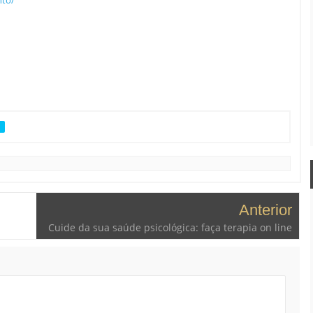
S
Anterior
Cuide da sua saúde psicológica: faça terapia on line