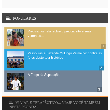
POPULARES
Precisamos falar sobre o preconceito e suas
vertentes...
Vassouras e Fazenda Mulungu Vermelho: confira as
fotos deste tour histórico
A Força da Superação!
VIAJAR É TERAPÊUTICO... VIAJE VOCÊ TAMBÉM
NESTA PEGADA!