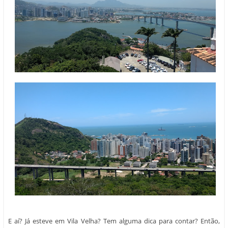
E aí? Já esteve em Vila Velha? Tem alguma dica para contar? Então,