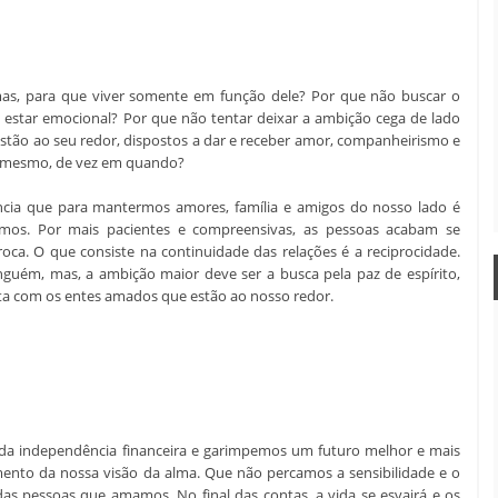
mas, para que viver somente em função dele? Por que não buscar o
m estar emocional? Por que não tentar deixar a ambição cega de lado
estão ao seu redor, dispostos a dar e receber amor, companheirismo e
cê mesmo, de vez em quando?
iência que para mantermos amores, família e amigos do nosso lado é
esmos. Por mais pacientes e compreensivas, as pessoas acabam se
ca. O que consiste na continuidade das relações é a reciprocidade.
nguém, mas, a ambição maior deve ser a busca pela paz de espírito,
eta com os entes amados que estão ao nosso redor.
 da independência financeira e garimpemos um futuro melhor e mais
ento da nossa visão da alma. Que não percamos a sensibilidade e o
as pessoas que amamos. No final das contas, a vida se esvairá e os