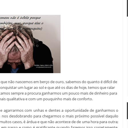
 que não nascemos em berço de ouro, sabemos do quanto é difícil de
onquistar um lugar ao sol e que até os dias de hoje, temos que ralar
estamos sempre a procura ganharmos um pouco mais de dinheiro para
ais qualitativa e com um pouquinho mais de conforto.
ia e agarrarmos com unhas e dentes a oportunidade de ganharmos o
mos nos desdobrando para chegarmos o mais próximo possível daquilo
uitos casos, é árdua e que não acontece de de uma hora para outra;
so em passo e como é gratificante quando fazemos isso corretamente,