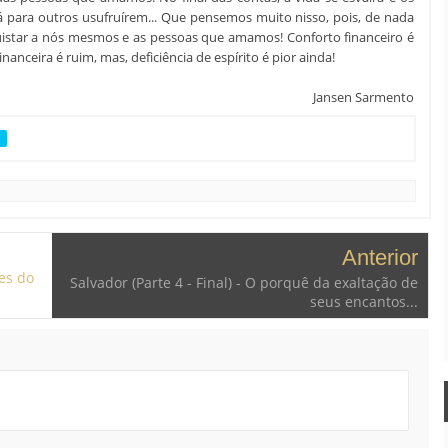
á para outros usufruírem... Que pensemos muito nisso, pois, de nada
istar a nós mesmos e as pessoas que amamos! Conforto financeiro é
nanceira é ruim, mas, deficiência de espírito é pior ainda!
Jansen Sarmento
S
Anterior
es do
Salvador (Parte 4 - Final) - O porquê da exaltação de
seus encantos...