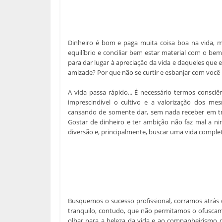
Dinheiro é bom e paga muita coisa boa na vida, 
equilíbrio e conciliar bem estar material com o be
para dar lugar à apreciação da vida e daqueles que 
amizade? Por que não se curtir e esbanjar com vo
A vida passa rápido... É necessário termos consc
imprescindível o cultivo e a valorização dos m
cansando de somente dar, sem nada receber em tro
Gostar de dinheiro e ter ambição não faz mal a ni
diversão e, principalmente, buscar uma vida compl
Busquemos o sucesso profissional, corramos atrás
tranquilo, contudo, que não permitamos o ofuscam
olhar para a beleza da vida e ao companheirismo d