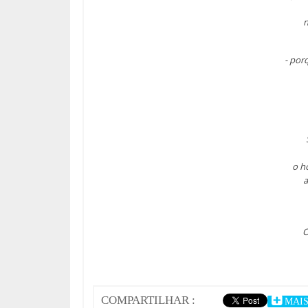
n
- por
o h
a
O
COMPARTILHAR :
MAI