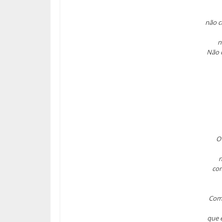
não c
n
Não 
O 
n
com
Com
que 