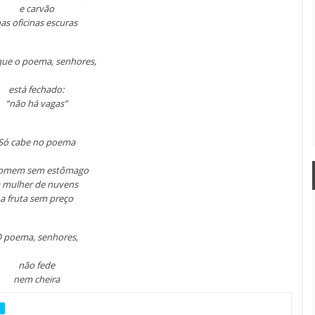
e carvão
as oficinas escuras
que o poema, senhores,
está fechado:
“não há vagas”
Só cabe no poema
omem sem estômago
 mulher de nuvens
a fruta sem preço
 poema, senhores,
não fede
nem cheira
S