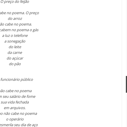
O preço do feijão
abe no poema. O preço
do arroz
ão cabe no poema.
cabem no poema o gás
a luz o telefone
a sonegação
do leite
da carne
do açúcar
do pão
funcionário público
ão cabe no poema
 seu salário de fome
sua vida fechada
em arquivos.
o não cabe no poema
o operário
esmerila seu dia de aço