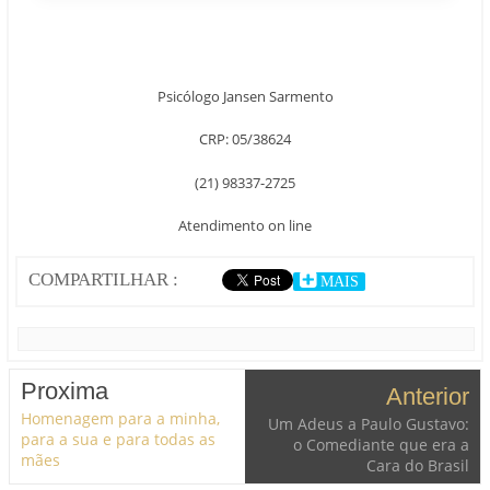
Psicólogo Jansen Sarmento
CRP: 05/38624
(21) 98337-2725
Atendimento on line
COMPARTILHAR :
MAIS
Proxima
Anterior
Homenagem para a minha,
Um Adeus a Paulo Gustavo:
para a sua e para todas as
o Comediante que era a
mães
Cara do Brasil