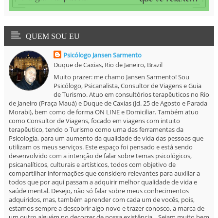
QUEM SOU EU
Psicólogo Jansen Sarmento
Duque de Caxias, Rio de Janeiro, Brazil
Muito prazer: me chamo Jansen Sarmento! Sou
Psicólogo, Psicanalista, Consultor de Viagens e Guia
de Turismo. Atuo em consultórios terapêuticos no Rio
de Janeiro (Praça Mauá) e Duque de Caxias (Jd. 25 de Agosto e Parada
Morabi), bem como de forma ON LINE e Domiciliar. Também atuo
como Consultor de Viagens, focado em viagens com intuito
terapêutico, tendo o Turismo como uma das ferramentas da
Psicologia, para um aumento da qualidade de vida das pessoas que
utilizam os meus serviços. Este espaço foi pensado e está sendo
desenvolvido com a intenção de falar sobre temas psicológicos,
psicanalíticos, culturais e artísticos, todos com objetivo de
compartilhar informações que considero relevantes para auxiliar a
todos que por aqui passam a adquirir melhor qualidade de vida e
saúde mental. Desejo, não só falar sobre meus conhecimentos
adquiridos, mas, também aprender com cada um de vocês, pois,
estamos sempre a descobrir algo novo e trazer conosco, a marca de
um outro alguém no decorrer de nossa existência... Sejam muito bem