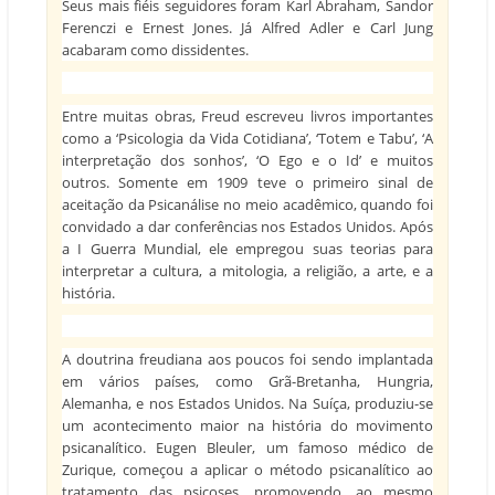
Seus mais fiéis seguidores foram Karl Abraham, Sandor
Ferenczi e Ernest Jones. Já Alfred Adler e Carl Jung
acabaram como dissidentes.
Entre muitas obras, Freud escreveu livros importantes
como a ‘Psicologia da Vida Cotidiana’, ‘Totem e Tabu’, ‘A
interpretação dos sonhos’, ‘O Ego e o Id’ e muitos
outros. Somente em 1909 teve o primeiro sinal de
aceitação da Psicanálise no meio acadêmico, quando foi
convidado a dar conferências nos Estados Unidos. Após
a I Guerra Mundial, ele empregou suas teorias para
interpretar a cultura, a mitologia, a religião, a arte, e a
história.
A doutrina freudiana aos poucos foi sendo implantada
em vários países, como Grã-Bretanha, Hungria,
Alemanha, e nos Estados Unidos. Na Suíça, produziu-se
um acontecimento maior na história do movimento
psicanalítico. Eugen Bleuler, um famoso médico de
Zurique, começou a aplicar o método psicanalítico ao
tratamento das psicoses, promovendo, ao mesmo