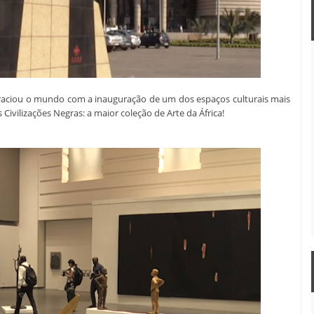
raciou o mundo com a inauguração de um dos espaços culturais mais
Civilizações Negras: a maior coleção de Arte da África!