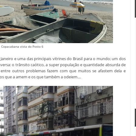
e Copacabana vista do Posto 6
Janeiro e uma das principais vitrines do Brasil para o mundo; um dos
versa: o trânsito caótico, a super população e quantidade absurda de
, entre outros problemas fazem com que muitos se afastem dela e
á os que a amem e os que também a odeiem....