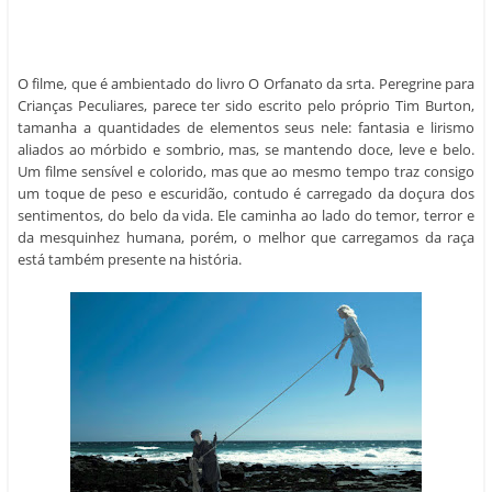
Crianças Peculiares, parece ter sido escrito pelo próprio Tim Burton,
tamanha a quantidades de elementos seus nele: fantasia e lirismo
aliados ao mórbido e sombrio, mas, se mantendo doce, leve e belo.
Um filme sensível e colorido, mas que ao mesmo tempo traz consigo
um toque de peso e escuridão, contudo é carregado da doçura dos
sentimentos, do belo da vida. Ele caminha ao lado do temor, terror e
da mesquinhez humana, porém, o melhor que carregamos da raça
está também presente na história.
E o que falar de Eva Green, no papel de srta. Perergine? Bela e
enigmática; doce e sombria; ela realmente parece ter saído de um