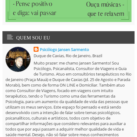
QUEM SOU EU
Psicólogo Jansen Sarmento
Duque de Caxias, Rio de Janeiro, Brazil
Muito prazer: me chamo Jansen Sarmento! Sou
Psicólogo, Psicanalista, Consultor de Viagens e Guia
de Turismo. Atuo em consultórios terapêuticos no Rio
de Janeiro (Praça Mauá) e Duque de Caxias (Jd. 25 de Agosto e Parada
Morabi), bem como de forma ON LINE e Domiciliar. Também atuo
como Consultor de Viagens, focado em viagens com intuito
terapêutico, tendo o Turismo como uma das ferramentas da
Psicologia, para um aumento da qualidade de vida das pessoas que
utilizam os meus serviços. Este espaço foi pensado e está sendo
desenvolvido com a intenção de falar sobre temas psicológicos,
psicanalíticos, culturais e artísticos, todos com objetivo de
compartilhar informações que considero relevantes para auxiliar a
todos que por aqui passam a adquirir melhor qualidade de vida e
saúde mental. Desejo, não só falar sobre meus conhecimentos
adquiridos, mas, também aprender com cada um de vocês, pois,
estamos sempre a descobrir algo novo e trazer conosco, a marca de
um outro alguém no decorrer de nossa existência... Sejam muito bem
vindos e vamos juntos vivenciar novas experiências!
Ver meu perfil completo