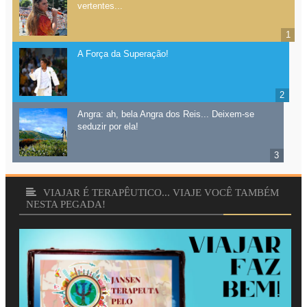
Angra: ah, bela Angra dos Reis... Deixem-se
seduzir por ela!
VIAJAR É TERAPÊUTICO... VIAJE VOCÊ TAMBÉM
NESTA PEGADA!