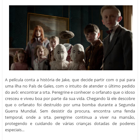
A película conta a história de Jake, que decide partir com o pai para
uma ilha no País de Gales, com o intuito de atender o último pedido
do avô: encontrar a srta. Peregrine e conhecer o orfanato que o idoso
cresceu e viveu boa por parte da sua vida. Chegando lá ele descobre
que o orfanato foi destruído por uma bomba durante a Segunda
Guerra Mundial. Sem desistir da procura, encontra uma fenda
temporal, onde a srta. peregrine continua a viver na mansão,
protegendo e cuidando de várias crianças dotadas de poderes
especiais...
O filme, que é ambientado do livro O Orfanato da srta. Peregrine para