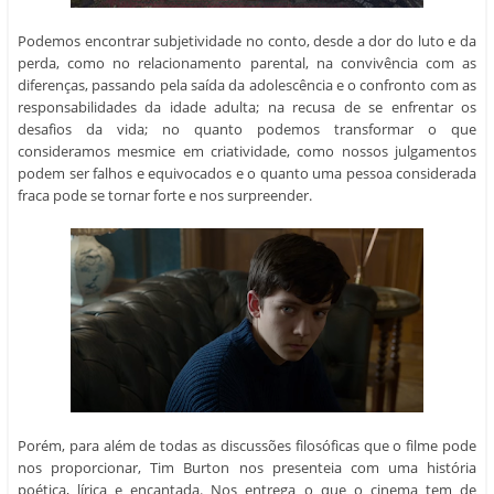
responsabilidades da idade adulta; na recusa de se enfrentar os
desafios da vida; no quanto podemos transformar o que
consideramos mesmice em criatividade, como nossos julgamentos
podem ser falhos e equivocados e o quanto uma pessoa considerada
fraca pode se tornar forte e nos surpreender.
Porém, para além de todas as discussões filosóficas que o filme pode
nos proporcionar, Tim Burton nos presenteia com uma história
poética, lírica e encantada. Nos entrega o que o cinema tem de
melhor: beleza, magia, fantasia, ótimos efeitos especiais e uma pitada
de escuridão, para que não nos esqueçamos que uma vida feita
somente de faz de contas e com cor de rosa pode se tornar bem
chata... muito chata!