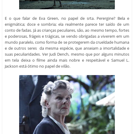
conto de fadas. Já as crianças peculiares, são, ao mesmo tempo, fortes
e poderosas, frágeis e trágicas, se vendo obrigadas a viverem em um
mundo paralelo, como forma de se protegerem da crueldade humana
e de outros seres da mesma espécie, que anseiam a imortalidade e
suas peculiaridades. Ver Judi Dench, mesmo que por alguns minutos
em tela deixa o filme ainda mais nobre e respeitável e Samuel L.
Jackson está ótimo no papel de vilão.
O Lar Para Crianças Peculiares já seria um filme muito acima da média
com sua belíssima história e a direção primorosa de Tim Burton,