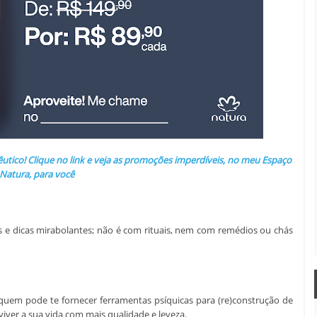
pêutico! Clique no link e veja as promoções imperdíveis, no meu Espaço
Natura, para você
s e dicas mirabolantes; não é com rituais, nem com remédios ou chás
 quem pode te fornecer ferramentas psíquicas para (re)construção de
viver a sua vida com mais qualidade e leveza.