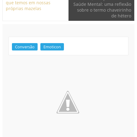
que temos em nossas
Saúde Mental: uma reflexão
próprias mazelas
sobre o termo chaveirinho
de hétero
Conversão
Emoticon