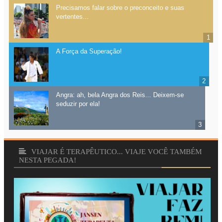
Precisamos falar sobre o preconceito e suas
vertentes...
A Força da Superação!
Angra: ah, bela Angra dos Reis... Deixem-se
seduzir por ela!
VIAJAR É TERAPÊUTICO... VIAJE VOCÊ TAMBÉM
NESTA PEGADA!