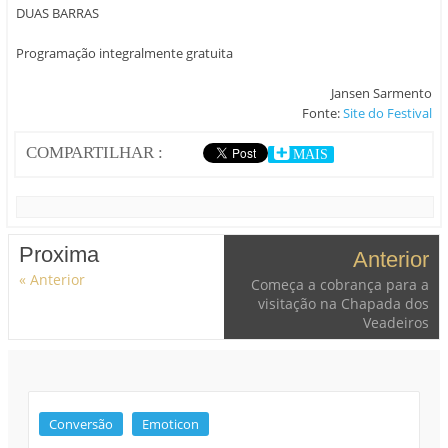
DUAS BARRAS
Programação integralmente gratuita
Jansen Sarmento
Fonte:
Site do Festival
COMPARTILHAR :
MAIS
Proxima
Anterior
« Anterior
Começa a cobrança para a
visitação na Chapada dos
Veadeiros
Conversão
Emoticon