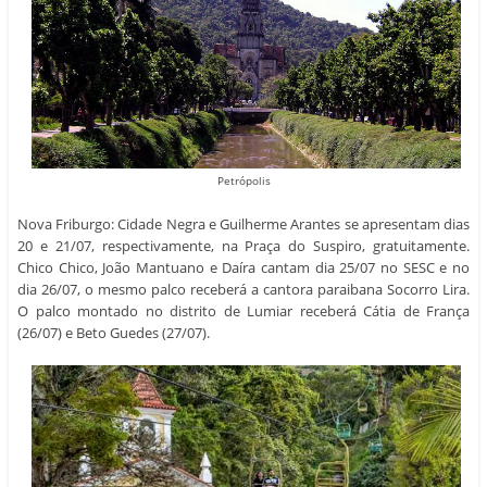
Petrópolis
Nova Friburgo: Cidade Negra e Guilherme Arantes se apresentam dias
20 e 21/07, respectivamente, na Praça do Suspiro, gratuitamente.
Chico Chico, João Mantuano e Daíra cantam dia 25/07 no SESC e no
dia 26/07, o mesmo palco receberá a cantora paraibana Socorro Lira.
O palco montado no distrito de Lumiar receberá Cátia de França
(26/07) e Beto Guedes (27/07).