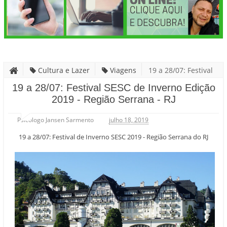
Cultura e Lazer
Viagens
19 a 28/07: Festival
SESC de Inverno Edição 2019 - Região Serrana - RJ
19 a 28/07: Festival SESC de Inverno Edição
2019 - Região Serrana - RJ
Psicólogo Jansen Sarmento
julho 18, 2019
19 a 28/07: Festival de Inverno SESC 2019 - Região Serrana do RJ