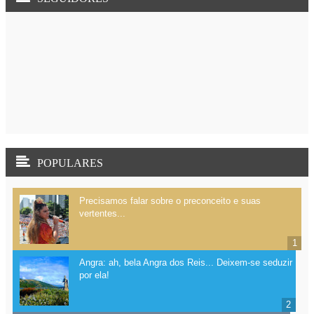
POPULARES
Precisamos falar sobre o preconceito e suas
vertentes...
Angra: ah, bela Angra dos Reis... Deixem-se seduzir
por ela!