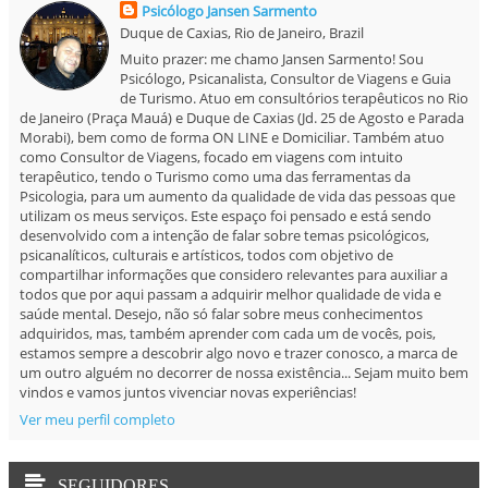
Psicólogo Jansen Sarmento
Duque de Caxias, Rio de Janeiro, Brazil
Muito prazer: me chamo Jansen Sarmento! Sou
Psicólogo, Psicanalista, Consultor de Viagens e Guia
de Turismo. Atuo em consultórios terapêuticos no Rio
de Janeiro (Praça Mauá) e Duque de Caxias (Jd. 25 de Agosto e Parada
Morabi), bem como de forma ON LINE e Domiciliar. Também atuo
como Consultor de Viagens, focado em viagens com intuito
terapêutico, tendo o Turismo como uma das ferramentas da
Psicologia, para um aumento da qualidade de vida das pessoas que
utilizam os meus serviços. Este espaço foi pensado e está sendo
desenvolvido com a intenção de falar sobre temas psicológicos,
psicanalíticos, culturais e artísticos, todos com objetivo de
compartilhar informações que considero relevantes para auxiliar a
todos que por aqui passam a adquirir melhor qualidade de vida e
saúde mental. Desejo, não só falar sobre meus conhecimentos
adquiridos, mas, também aprender com cada um de vocês, pois,
estamos sempre a descobrir algo novo e trazer conosco, a marca de
um outro alguém no decorrer de nossa existência... Sejam muito bem
vindos e vamos juntos vivenciar novas experiências!
Ver meu perfil completo
SEGUIDORES