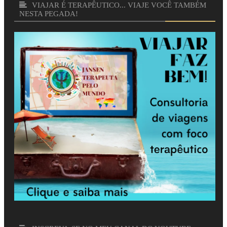
VIAJAR É TERAPÊUTICO... VIAJE VOCÊ TAMBÉM
NESTA PEGADA!