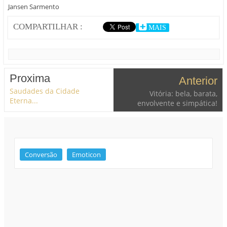
Jansen Sarmento
COMPARTILHAR :
MAIS
Proxima
Anterior
Saudades da Cidade
Vitória: bela, barata,
Eterna...
envolvente e simpática!
Conversão
Emoticon