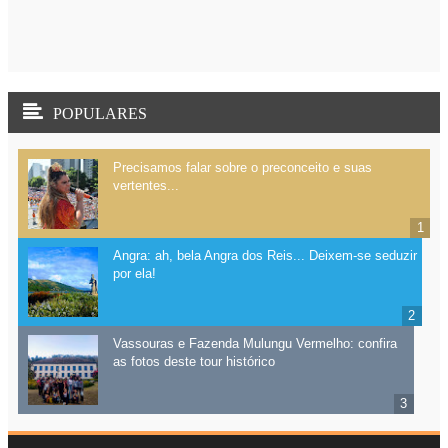
POPULARES
Precisamos falar sobre o preconceito e suas
vertentes...
Angra: ah, bela Angra dos Reis... Deixem-se seduzir
por ela!
Vassouras e Fazenda Mulungu Vermelho: confira
as fotos deste tour histórico