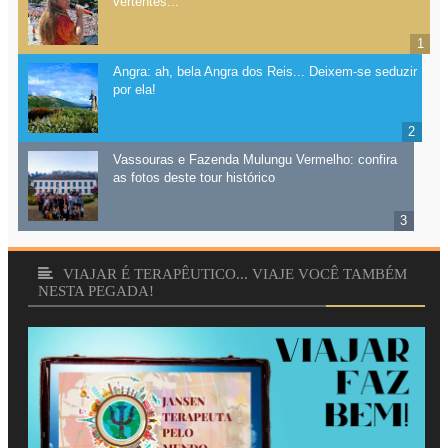
vertentes...
Angra: ah, bela Angra dos Reis... Deixem-se seduzir
por ela!
Vassouras e Fazenda Mulungu Vermelho: confira
as fotos deste tour histórico
VIAJAR É TERAPÊUTICO... VIAJE VOCÊ TAMBÉM
NESTA PEGADA!