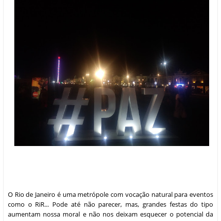
O Rio de Janeiro é uma metrópole com vocação natural para eventos
como o RiR... Pode até não parecer, mas, grandes festas do tipo
aumentam nossa moral e não nos deixam esquecer o potencial da
Cidade Maravilhosa. Tolos são os que não acreditam ou que torcem
contra; eventos assim, além de trazer mais vida, alegria, turistas e
divisas para os cofres da cidade, também nos dão força e motivação
para seguir em frente; acreditando que as coisas realmente podem
mudar em solo carioca...