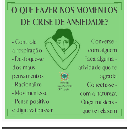
QUEM SOU EU
Psicólogo Jansen Sarmento
Duque de Caxias, Rio de Janeiro, Brazil
Muito prazer: me chamo Jansen Sarmento! Sou
Psicólogo, Psicanalista, Consultor de Viagens e Guia
de Turismo. Atuo em consultórios terapêuticos no Rio
de Janeiro (Praça Mauá) e Duque de Caxias (Jd. 25 de Agosto e Parada