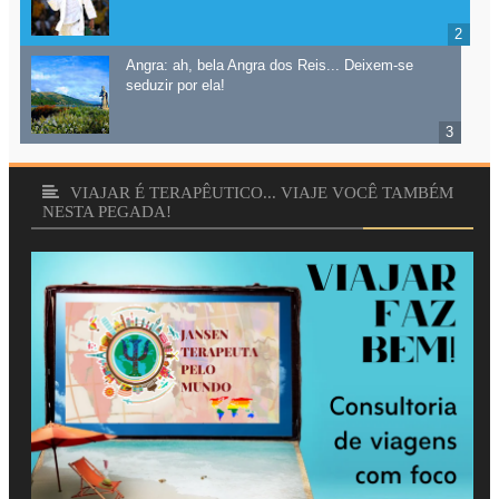
VIAJAR É TERAPÊUTICO... VIAJE VOCÊ TAMBÉM
NESTA PEGADA!