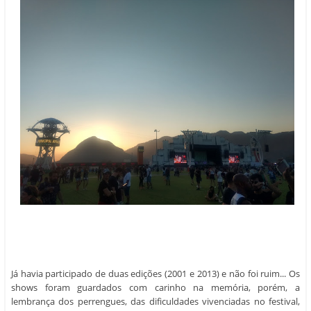
Já havia participado de duas edições (2001 e 2013) e não foi ruim... Os
shows foram guardados com carinho na memória, porém, a
lembrança dos perrengues, das dificuldades vivenciadas no festival,
bem como no trajeto de ida e volta, deixaram marcas que me
desmotivaram a marcar presença nas edições posteriores e,
justamente por isso, não quis bater cartão nos anos de 2011 e 2015...
Se por um lado era bom assistir os shows, por outro, a aglomeração