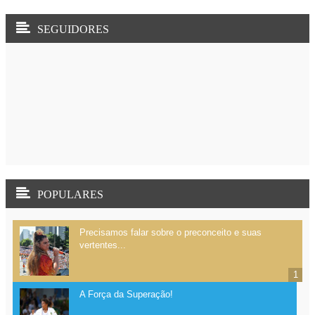
POPULARES
Precisamos falar sobre o preconceito e suas
vertentes...
A Força da Superação!
Angra: ah, bela Angra dos Reis... Deixem-se
seduzir por ela!